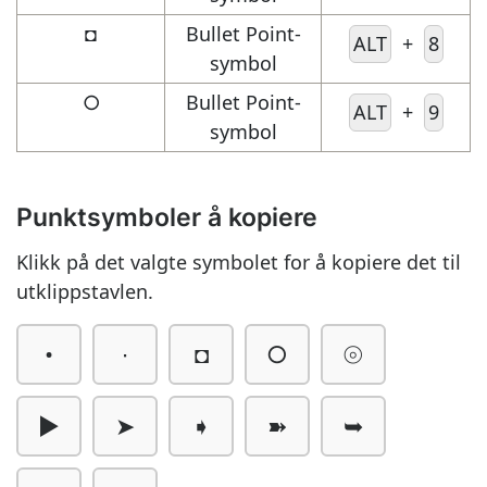
◘
Bullet Point-
ALT
+
8
symbol
○
Bullet Point-
ALT
+
9
symbol
Punktsymboler å kopiere
Klikk på det valgte symbolet for å kopiere det til
utklippstavlen.
•
∙
◘
○
⦾
►
➤
➧
➽
➥