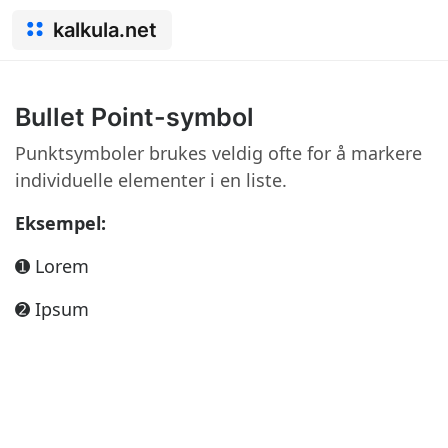
kalkula.net
Bullet Point-symbol
Punktsymboler brukes veldig ofte for å markere
individuelle elementer i en liste.
Eksempel:
➊ Lorem
➋ Ipsum