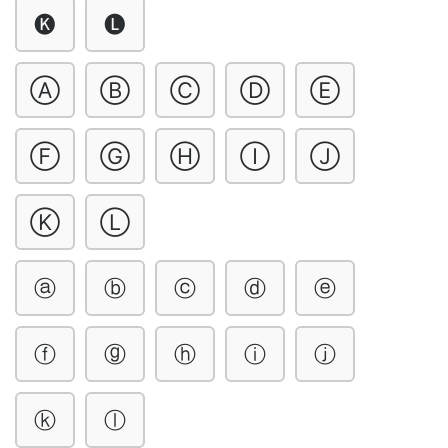
🅚
🅛
Ⓐ
Ⓑ
Ⓒ
Ⓓ
Ⓔ
Ⓕ
Ⓖ
Ⓗ
Ⓘ
Ⓙ
Ⓚ
Ⓛ
ⓐ
ⓑ
ⓒ
ⓓ
ⓔ
ⓕ
ⓖ
ⓗ
ⓘ
ⓙ
ⓚ
ⓛ