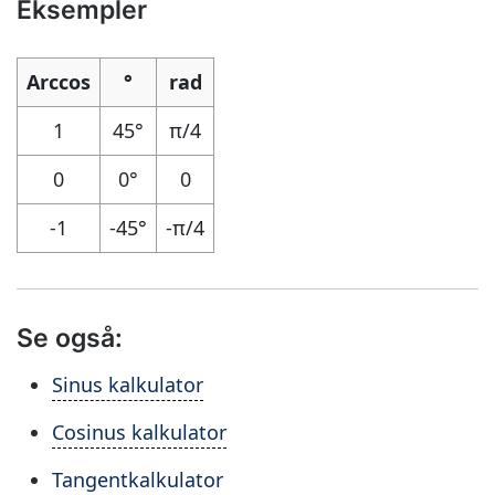
Eksempler
Arccos
°
rad
1
45°
π/4
0
0°
0
-1
-45°
-π/4
Se også:
Sinus kalkulator
Cosinus kalkulator
Tangentkalkulator