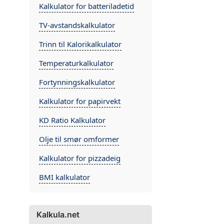
Kalkulator for batteriladetid
TV-avstandskalkulator
Trinn til Kalorikalkulator
Temperaturkalkulator
Fortynningskalkulator
Kalkulator for papirvekt
KD Ratio Kalkulator
Olje til smør omformer
Kalkulator for pizzadeig
BMI kalkulator
Kalkula.net