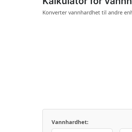
Kalkulator for vann
Konverter vannhardhet til andre enh
Vannhardhet: