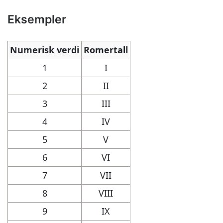
Eksempler
Numerisk verdi
Romertall
1
I
2
II
3
III
4
IV
5
V
6
VI
7
VII
8
VIII
9
IX