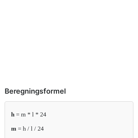
Beregningsformel
h
= m * l * 24
m
= h / l / 24